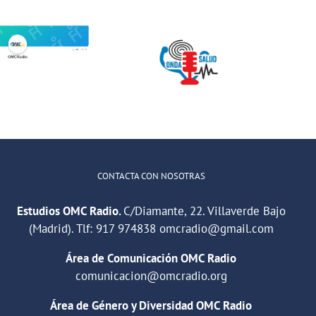
Jóvenes del
ONDA SALUD:
QuedaT hacen
Hablamos
radio hablando
sobre hábitos
de deportes,
saludables en
música y
la educación
relaciones
CONTACTA CON NOSOTRAS
Estudios OMC Radio.
C/Diamante, 22. Villaverde Bajo
(Madrid). Tlf:
917 974838
omcradio@gmail.com
Área de Comunicación OMC Radio
comunicacion@omcradio.org
Área de Género y Diversidad OMC Radio