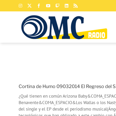
Saltar
Instagram
X
Facebook
YouTube
Twitch
LinkedIn
Rss
al
contenido
Cortina de Humo 09032014 El Regreso del S
¿Qué tienen en común Arizona Baby&COMA_ESP
Benavente&COMA_ESPACIO&Los Wallas o los Nastys?.
del single y el EP desde el periodismo musical(Á
tecnológicos que han obligado a este cambio con 