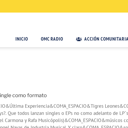
INICIO
OMC RADIO
ACCIÓN COMUNITARI
ingle como formato
ACIO&Última Experiencia&COMA_ESPACIO&Tigres Leones&
 Que todos lanzan singles o EPs no como adelanto de LP´s s
ngel Carmona y Rafa Musicópolis)&COMA_ESPACIO&músicos com
Ángel Navas de Industria Musical. Y claro&COMA_ESPACIO&son