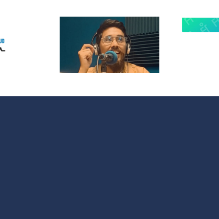
 Radio
lanza
¿Quieres
opolitas:
participar en
 nuevo
OMC Radio?
acio que
 cultura y
 sociales
 España y
noamérica