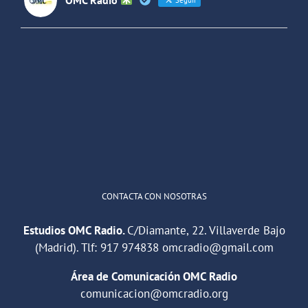
OMC Radio
@omc_radio
·
26 Feb
He publicado un episodio en
@ivoox
:
"Cuña de radio del IES Villaverde
#podcast
1
2
Twitter
Cargar más
CONTACTA CON NOSOTRAS
Estudios OMC Radio.
C/Diamante, 22. Villaverde Bajo
(Madrid). Tlf:
917 974838
omcradio@gmail.com
Área de Comunicación OMC Radio
comunicacion@omcradio.org