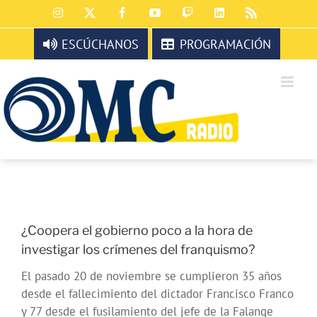
Saltar
Instagram
X
Facebook
YouTube
Twitch
LinkedIn
Rss
al
contenido
ESCÚCHANOS
PROGRAMACIÓN
¿Coopera el gobierno poco a la hora de
investigar los crímenes del franquismo?
El pasado 20 de noviembre se cumplieron 35 años
desde el fallecimiento del dictador Francisco Franco
y 77 desde el fusilamiento del jefe de la Falange