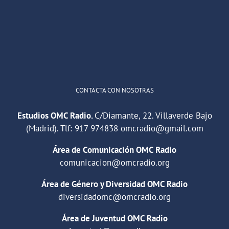
"Cuña de radio del IES Villaverde
#podcast
1
2
Twitter
Cargar más
CONTACTA CON NOSOTRAS
Estudios OMC Radio.
C/Diamante, 22. Villaverde Bajo
(Madrid). Tlf:
917 974838
omcradio@gmail.com
Área de Comunicación OMC Radio
comunicacion@omcradio.org
Área de Género y Diversidad OMC Radio
diversidadomc@omcradio.org
Área de Juventud OMC Radio