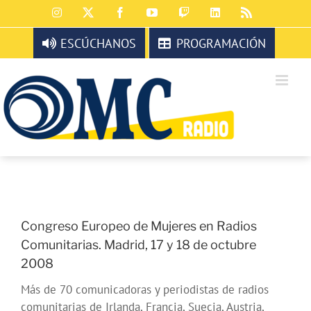
Saltar
Instagram
X
Facebook
YouTube
Twitch
LinkedIn
Rss
al
contenido
ESCÚCHANOS
PROGRAMACIÓN
Congreso Europeo de Mujeres en Radios
Comunitarias. Madrid, 17 y 18 de octubre
2008
Más de 70 comunicadoras y periodistas de radios
comunitarias de Irlanda, Francia, Suecia, Austria,