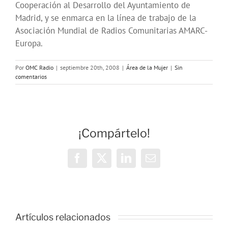
Cooperación al Desarrollo del Ayuntamiento de
Madrid, y se enmarca en la línea de trabajo de la
Asociación Mundial de Radios Comunitarias AMARC-
Europa.
Por
OMC Radio
|
septiembre 20th, 2008
|
Área de la Mujer
|
Sin
comentarios
¡Compártelo!
Facebook
X
LinkedIn
Correo
electrónico
Taller
de
Radio
Artículos relacionados