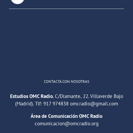
OMC Radio
@omc_radio
·
26 Feb
He publicado un episodio en
@ivoox
:
"Cuña de radio del IES Villaverde
#podcast
1
2
Twitter
Cargar más
CONTACTA CON NOSOTRAS
Estudios OMC Radio.
C/Diamante, 22. Villaverde Bajo
(Madrid). Tlf:
917 974838
omcradio@gmail.com
Área de Comunicación OMC Radio
comunicacion@omcradio.org