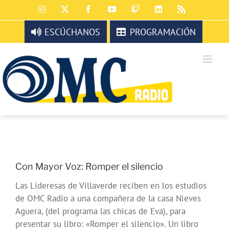
Saltar
Instagram
X
Facebook
YouTube
Twitch
LinkedIn
Rss
al
contenido
ESCÚCHANOS
PROGRAMACIÓN
Con Mayor Voz: Romper el silencio
Las Lideresas de Villaverde reciben en los estudios
de OMC Radio a una compañera de la casa Nieves
Aguera, (del programa las chicas de Eva), para
presentar su libro: «Romper el silencio». Un libro