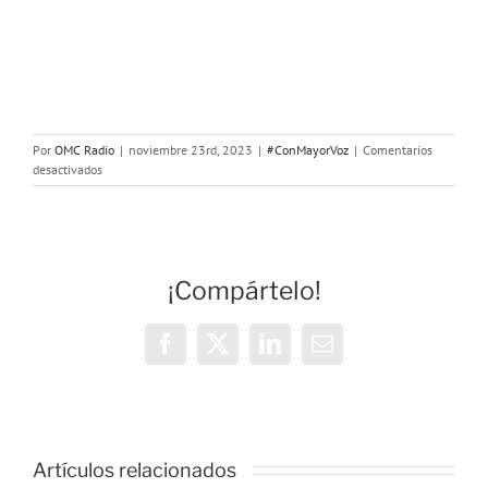
Por
OMC Radio
|
noviembre 23rd, 2023
|
#ConMayorVoz
|
Comentarios
en
desactivados
Con
Mayor
Voz:
Romper
el
¡Compártelo!
silencio
Facebook
X
LinkedIn
Correo
electrónico
Artículos relacionados
o