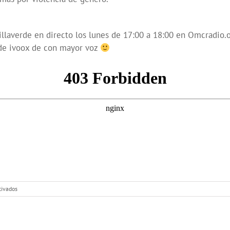
laverde en directo los lunes de 17:00 a 18:00 en Omcradio.org
 de ivoox de con mayor voz
en
tivados
Con
Mayor
Voz:
Teatro