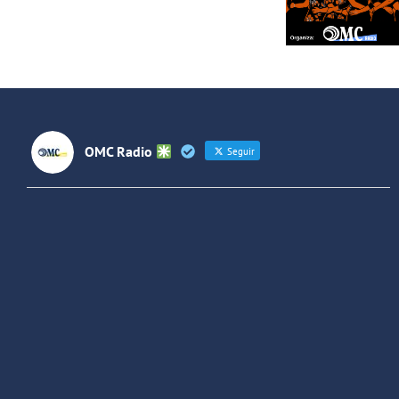
Villaverde
OMC Radio
Seguir
OMC Radio
@omc_radio
·
26 Feb
He publicado un episodio en
@ivoox
:
"Cuña de radio del IES Villaverde
#podcast
1
2
Twitter
Cargar más