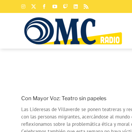
Saltar
Instagram
X
Facebook
YouTube
Twitch
LinkedIn
Rss
al
contenido
Con Mayor Voz: Teatro sin papeles
Las Lideresas de Villaverde se ponen teatreras y 
con las personas migrantes, acercándose al mundo d
reflexionamos sobre la problemática ética y moral 
Celebramos también que esta semana no haya vícti