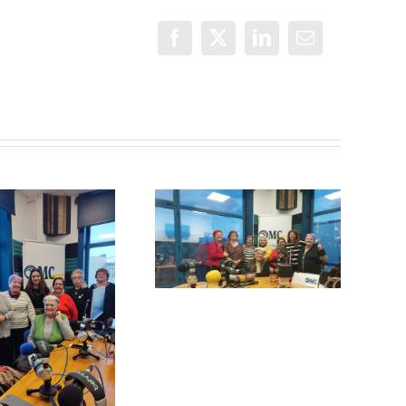
Facebook
X
LinkedIn
Correo
electrónico
Un objetivo
común: la
Con Mayor
vuelta de
Voz: El Adiós
vacaciones de
las Lideresas
de Villaverde