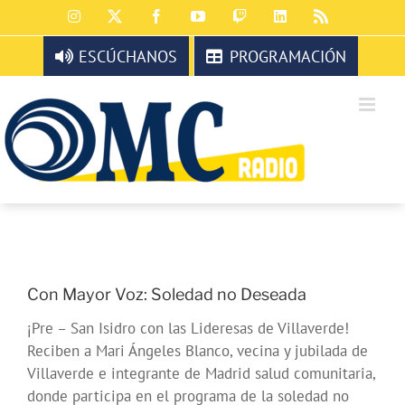
Saltar
Instagram
X
Facebook
YouTube
Twitch
LinkedIn
Rss
al
contenido
ESCÚCHANOS
PROGRAMACIÓN
Con Mayor Voz: Soledad no Deseada
¡Pre – San Isidro con las Lideresas de Villaverde!
Reciben a Mari Ángeles Blanco, vecina y jubilada de
Villaverde e integrante de Madrid salud comunitaria,
donde participa en el programa de la soledad no