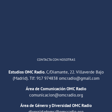
OMC Radio
@omc_radio
·
26 Feb
He publicado un episodio en
@ivoox
:
"Cuña de radio del IES Villaverde
#podcast
1
2
Twitter
Cargar más
CONTACTA CON NOSOTRAS
Estudios OMC Radio.
C/Diamante, 22. Villaverde Bajo
(Madrid). Tlf:
917 974838
omcradio@gmail.com
Área de Comunicación OMC Radio
comunicacion@omcradio.org
Área de Género y Diversidad OMC Radio
diversidadomc@omcradio.org