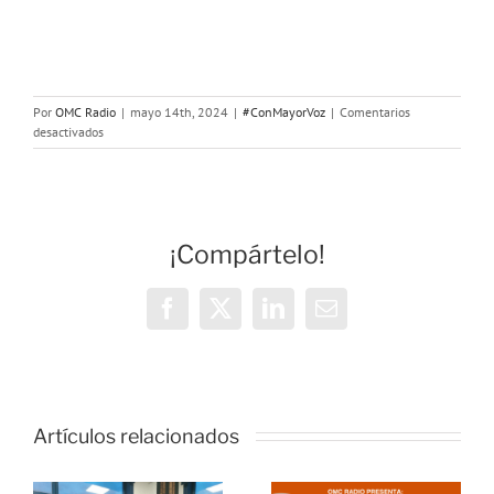
Por
OMC Radio
|
mayo 14th, 2024
|
#ConMayorVoz
|
Comentarios
en
desactivados
Con
Mayor
Voz:
Soledad
no
¡Compártelo!
Deseada
Facebook
X
LinkedIn
Correo
electrónico
Artículos relacionados
o