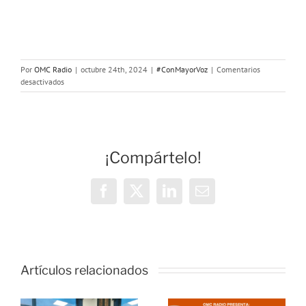
Por
OMC Radio
|
octubre 24th, 2024
|
#ConMayorVoz
|
Comentarios
en
desactivados
Con
Mayor
Voz:
Mujeres
Radiantes
¡Compártelo!
Facebook
X
LinkedIn
Correo
electrónico
Artículos relacionados
o