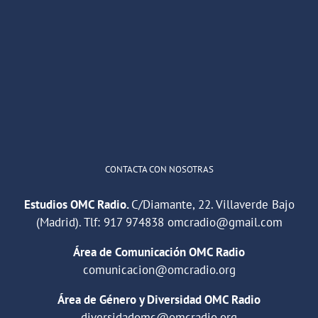
OMC Radio
@omc_radio
·
26 Feb
He publicado un episodio en
@ivoox
:
"Cuña de radio del IES Villaverde
#podcast
1
2
Twitter
Cargar más
CONTACTA CON NOSOTRAS
Estudios OMC Radio.
C/Diamante, 22. Villaverde Bajo
(Madrid). Tlf:
917 974838
omcradio@gmail.com
Área de Comunicación OMC Radio
comunicacion@omcradio.org
Área de Género y Diversidad OMC Radio
diversidadomc@omcradio.org