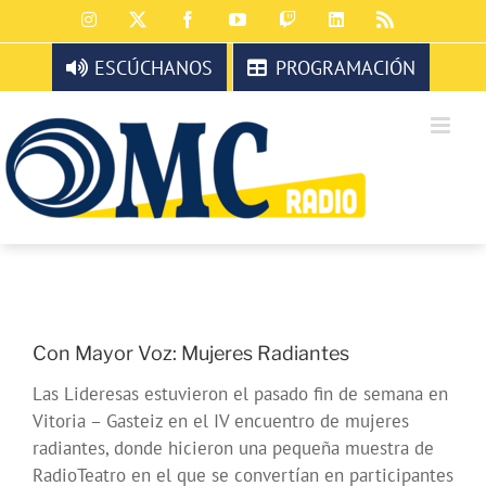
Saltar
Instagram
X
Facebook
YouTube
Twitch
LinkedIn
Rss
al
contenido
ESCÚCHANOS
PROGRAMACIÓN
Con Mayor Voz: Mujeres Radiantes
Las Lideresas estuvieron el pasado fin de semana en
Vitoria – Gasteiz en el IV encuentro de mujeres
radiantes, donde hicieron una pequeña muestra de
RadioTeatro en el que se convertían en participantes