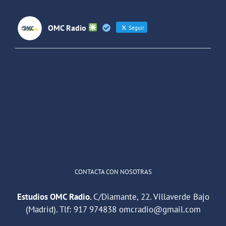
OMC Radio
Seguir
OMC Radio
@omc_radio
·
26 Feb
He publicado un episodio en
@ivoox
:
"Cuña de radio del IES Villaverde
#podcast
1
2
Twitter
Cargar más
CONTACTA CON NOSOTRAS
Estudios OMC Radio.
C/Diamante, 22. Villaverde Bajo
(Madrid). Tlf:
917 974838
omcradio@gmail.com