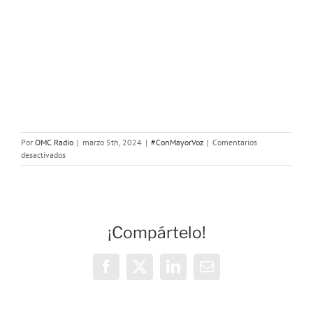
Por
OMC Radio
|
marzo 5th, 2024
|
#ConMayorVoz
|
Comentarios
en
desactivados
Con
Mayor
Voz:
El
uso
¡Compártelo!
de
las
tecnologías
con
Facebook
X
LinkedIn
Correo
la
electrónico
Fundación
Esplai