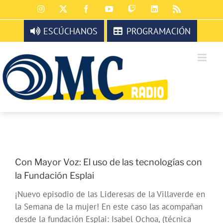
Saltar
Instagram
X
Facebook
YouTube
Twitch
LinkedIn
Rss
al
contenido
ESCÚCHANOS
PROGRAMACIÓN
Con Mayor Voz: El uso de las tecnologías con
la Fundación Esplai
¡Nuevo episodio de las Lideresas de la Villaverde en
la Semana de la mujer! En este caso las acompañan
desde la fundación Esplai: Isabel Ochoa, (técnica