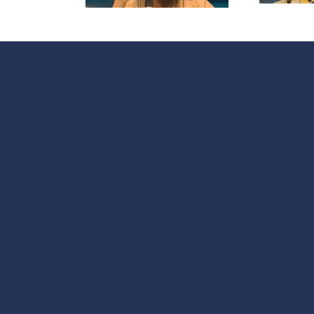
 cultura y
las Lideresas
 sociales
de Villaverde
 España y
noamérica