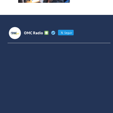
con un
unirá
 y
adolescente
temas
nes
entre
Lati
OMC Radio
Seguir
OMC Radio
@omc_radio
·
26 Feb
He publicado un episodio en
@ivoox
:
"Cuña de radio del IES Villaverde
#podcast
1
2
Twitter
Cargar más