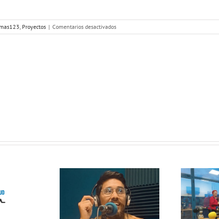
en
amas123
,
Proyectos
|
Comentarios desactivados
Con
Mayor
Voz
28
de
noviembre
2022
 Radio
lanza
Un objetivo
opolitas:
común: la
 nuevo
vuelta de
acio que
vacaciones de