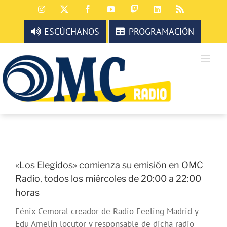
Saltar
Instagram
X
Facebook
YouTube
Twitch
LinkedIn
Rss
al
contenido
ESCÚCHANOS
PROGRAMACIÓN
«Los Elegidos» comienza su emisión en OMC
Radio, todos los miércoles de 20:00 a 22:00
horas
Fénix Cemoral creador de Radio Feeling Madrid y
Edu Amelín locutor y responsable de dicha radio