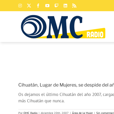
Saltar
Instagram
X
Facebook
YouTube
Twitch
LinkedIn
Rss
al
contenido
Cihuatán, Lugar de Mujeres, se despide del a
Os dejamos el último Cihuatán del año 2007, cargad
más Cihuatán que nunca.
Por
OMC Radio
|
diciembre 20th, 2007
|
Área de la Mujer
|
Sin comentar