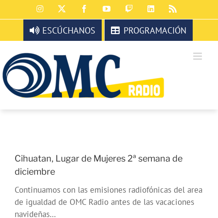
Saltar
Instagram
X
Facebook
YouTube
Twitch
LinkedIn
Rss
al
contenido
ESCÚCHANOS
PROGRAMACIÓN
Cihuatan, Lugar de Mujeres 2ª semana de
diciembre
Continuamos con las emisiones radiofónicas del area
de igualdad de OMC Radio antes de las vacaciones
navideñas…