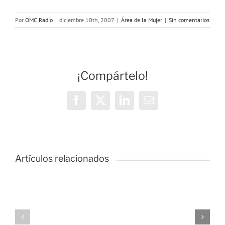
Por
OMC Radio
|
diciembre 10th, 2007
|
Área de la Mujer
|
Sin comentarios
¡Compártelo!
Facebook
X
LinkedIn
Correo
electrónico
Taller
de
Radio
Artículos relacionados
«Mujeres
en
las
Chicas
Ondas»
del