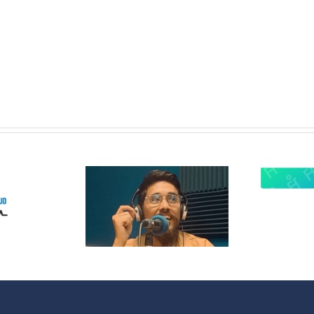
 Radio
lanza
¿Quieres
opolitas:
participar en
 nuevo
OMC Radio?
acio que
 cultura y
 sociales
 España y
noamérica