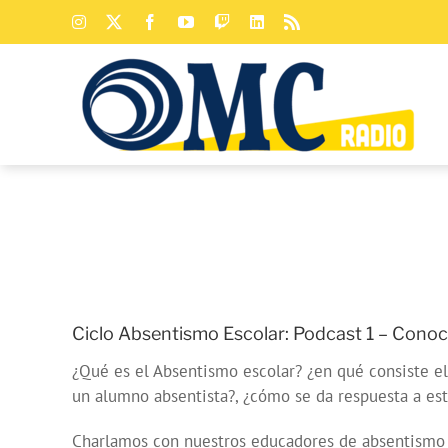
Saltar
Instagram
X
Facebook
YouTube
Twitch
LinkedIn
Rss
al
contenido
Ciclo Absentismo Escolar: Podcast 1 – Conoc
¿Qué es el Absentismo escolar? ¿en qué consiste el
un alumno absentista?, ¿cómo se da respuesta a es
Charlamos con nuestros educadores de absentismo en 