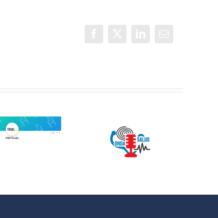
Facebook
X
LinkedIn
Correo
electrónico
Jóvenes del
ONDA SALUD:
QuedaT hacen
Hablamos
radio hablando
sobre hábitos
de deportes,
saludables en
música y
la educación
relaciones