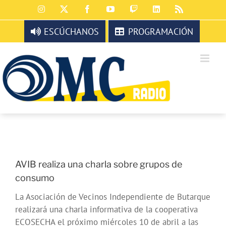
Saltar
Instagram
X
Facebook
YouTube
Twitch
LinkedIn
Rss
al
contenido
ESCÚCHANOS
PROGRAMACIÓN
AVIB realiza una charla sobre grupos de
consumo
La Asociación de Vecinos Independiente de Butarque
realizará una charla informativa de la cooperativa
ECOSECHA el próximo miércoles 10 de abril a las