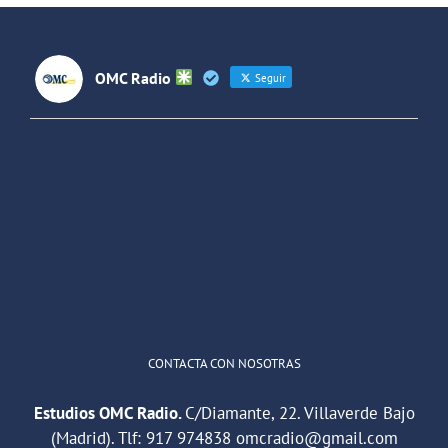
Joven 2018”
OMC Radio
Seguir
OMC Radio
@omc_radio
·
26 Feb
He publicado un episodio en
@ivoox
:
"Cuña de radio del IES Villaverde
#podcast
1
2
Twitter
Cargar más
CONTACTA CON NOSOTRAS
Estudios OMC Radio.
C/Diamante, 22. Villaverde Bajo
(Madrid). Tlf:
917 974838
omcradio@gmail.com