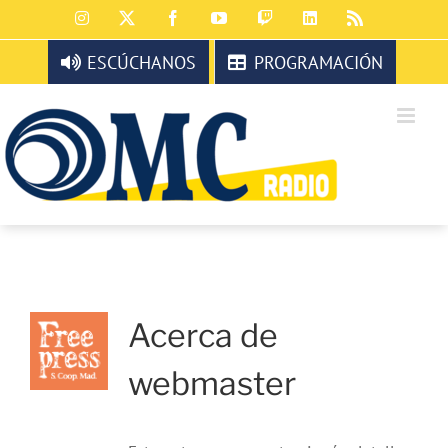
Saltar
Instagram
X
Facebook
YouTube
Twitch
LinkedIn
Rss
al
contenido
ESCÚCHANOS
PROGRAMACIÓN
Acerca de
webmaster