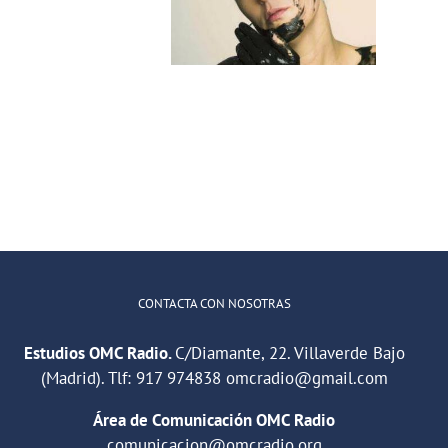
os estudios de
jóvenes
OMC Radio
reporteros
violenciamachista
CONTACTA CON NOSOTRAS
Estudios OMC Radio.
C/Diamante, 22. Villaverde Bajo
(Madrid). Tlf:
917 974838
omcradio@gmail.com
Área de Comunicación OMC Radio
comunicacion@omcradio.org