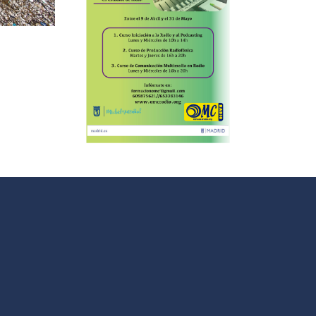
l
ursos
los recortes
uitos de
#
io de la
mpaña
imavera
en 2018”