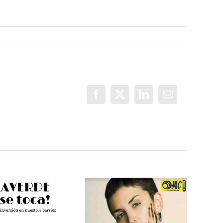
Facebook
X
LinkedIn
Correo
electrónico
Más Voces
Pamela
Villaverde, un
Palenciano en
espacio para