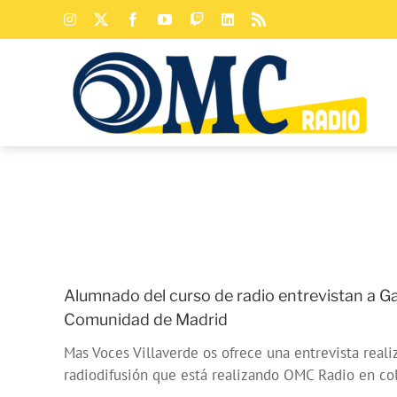
Saltar
Instagram
X
Facebook
YouTube
Twitch
LinkedIn
Rss
al
contenido
Alumnado del curso de radio entrevistan a Ga
Comunidad de Madrid
Mas Voces Villaverde os ofrece una entrevista reali
radiodifusión que está realizando OMC Radio en co