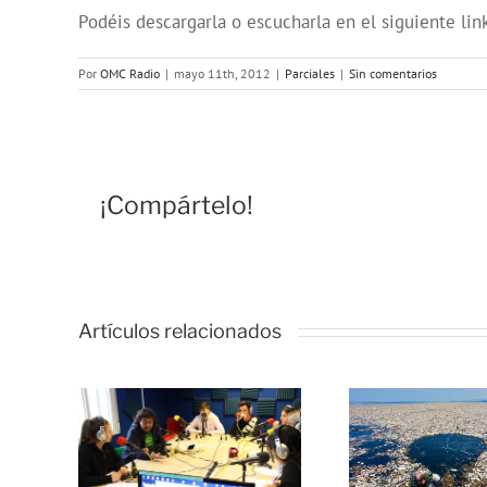
Podéis descargarla o escucharla en el siguiente link
Por
OMC Radio
|
mayo 11th, 2012
|
Parciales
|
Sin comentarios
¡Compártelo!
Artículos relacionados
ces
No te
e, un
conviertas en
para