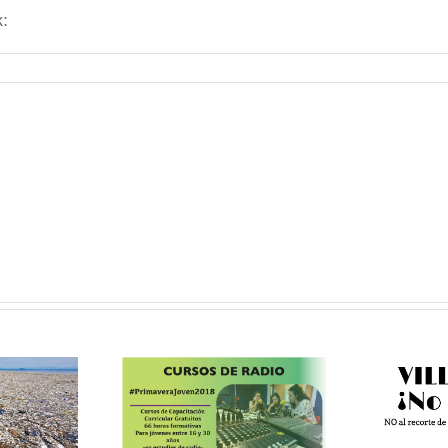
:
VILLAVERDE
NO SE TOCA:
movimiento
vecinal contra