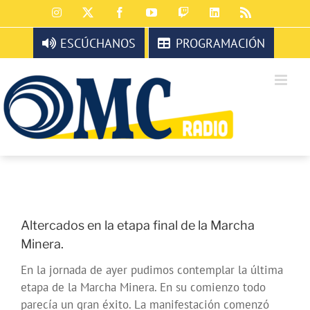
Saltar
Instagram
X
Facebook
YouTube
Twitch
LinkedIn
Rss
al
contenido
ESCÚCHANOS
PROGRAMACIÓN
Altercados en la etapa final de la Marcha
Minera.
En la jornada de ayer pudimos contemplar la última
etapa de la Marcha Minera. En su comienzo todo
parecía un gran éxito. La manifestación comenzó