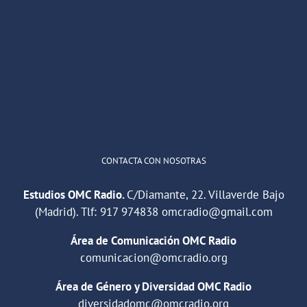
OMC Radio
@omc_radio
·
26 Feb
He publicado un episodio en
@ivoox
:
"Cuña de radio del IES Villaverde
#podcast
1
2
Twitter
Cargar más
CONTACTA CON NOSOTRAS
Estudios OMC Radio.
C/Diamante, 22. Villaverde Bajo
(Madrid). Tlf:
917 974838
omcradio@gmail.com
Área de Comunicación OMC Radio
comunicacion@omcradio.org
Área de Género y Diversidad OMC Radio
diversidadomc@omcradio.org