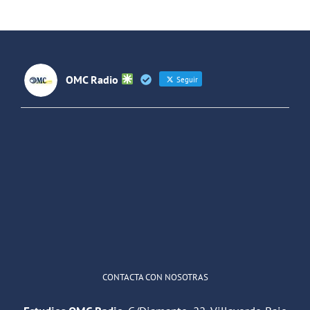
España y
Latinoaméri
OMC Radio
Seguir
OMC Radio
@omc_radio
·
26 Feb
He publicado un episodio en
@ivoox
:
"Cuña de radio del IES Villaverde
#podcast
1
2
Twitter
Cargar más
CONTACTA CON NOSOTRAS