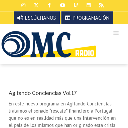
Saltar
Instagram
X
Facebook
YouTube
Twitch
LinkedIn
Rss
al
contenido
ESCÚCHANOS
PROGRAMACIÓN
Agitando Conciencias Vol.17
En este nuevo programa en Agitando Conciencias
tratamos el sonado “rescate” financiero a Portugal
que no es en realidad más que una intervención en
el país de los mismos que han originado esta crisis