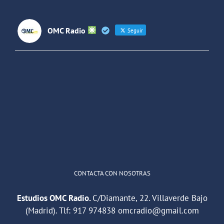
OMC Radio
Seguir
OMC Radio
@omc_radio
·
26 Feb
He publicado un episodio en
@ivoox
:
"Cuña de radio del IES Villaverde
#podcast
1
2
Twitter
Cargar más
CONTACTA CON NOSOTRAS
Estudios OMC Radio.
C/Diamante, 22. Villaverde Bajo
(Madrid). Tlf:
917 974838
omcradio@gmail.com