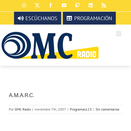
Saltar
Instagram
X
Facebook
YouTube
Twitch
LinkedIn
Rss
al
contenido
ESCÚCHANOS
PROGRAMACIÓN
A.M.A.R.C.
Por
OMC Radio
|
noviembre 7th, 2007
|
Programas123
|
Sin comentarios