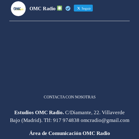
OMC Radio
Seguir
OMC Radio
@omc_radio
·
26 Feb
He publicado un episodio en
@ivoox
:
"Cuña de radio del IES Villaverde
#podcast
1
2
Twitter
Cargar más
CONTACTA CON NOSOTRAS
Estudios OMC Radio.
C/Diamante, 22. Villaverde
Bajo (Madrid). Tlf:
917 974838
omcradio@gmail.com
Área de Comunicación OMC Radio