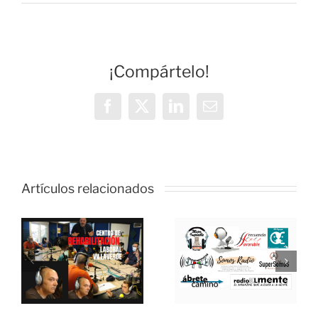
Volando
solos
¡Compártelo!
Facebook
X
LinkedIn
Correo
electrónico
Artículos relacionados
MEJOR
IMPOSIBLE:
:
«Hablamos
e
MEJOR
con el
ión
IMPOSIBLE:
psiquiatra
«Somos
José Luis
:
Radio»