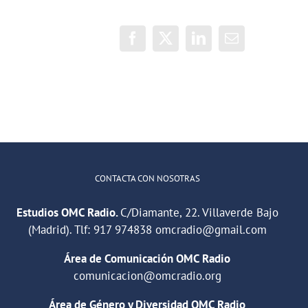
Facebook
X
LinkedIn
Correo
electrónico
CONTACTA CON NOSOTRAS
Estudios OMC Radio.
C/Diamante, 22. Villaverde Bajo
(Madrid). Tlf:
917 974838
omcradio@gmail.com
Área de Comunicación OMC Radio
comunicacion@omcradio.org
Área de Género y Diversidad OMC Radio