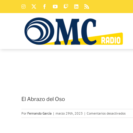
Saltar
Instagram
X
Facebook
YouTube
Twitch
LinkedIn
Rss
al
contenido
El Abrazo del Oso
en
Por
Fernando García
|
marzo 29th, 2023
|
Comentarios desactivados
El
Abra
del