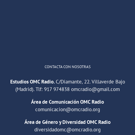
OMC Radio
@omc_radio
·
26 Feb
He publicado un episodio en
@ivoox
:
"Cuña de radio del IES Villaverde
#podcast
1
2
Twitter
Cargar más
CONTACTA CON NOSOTRAS
Estudios OMC Radio.
C/Diamante, 22. Villaverde Bajo
(Madrid). Tlf:
917 974838
omcradio@gmail.com
Área de Comunicación OMC Radio
comunicacion@omcradio.org
Área de Género y Diversidad OMC Radio
diversidadomc@omcradio.org