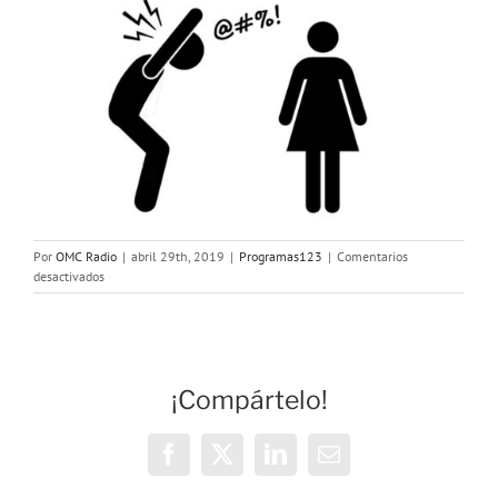
Por
OMC Radio
|
abril 29th, 2019
|
Programas123
|
Comentarios
en
desactivados
Talleres
sobre
violencia
en
los
¡Compártelo!
institutos
Facebook
X
LinkedIn
Correo
electrónico