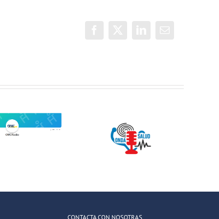
Facebook
X
LinkedIn
Correo
electrónico
Jóvenes del
ONDA SALUD:
QuedaT hacen
Hablamos
radio hablando
sobre hábitos
de deportes,
saludables en
música y
la educación
relaciones
CONTACTA CON NOSOTRAS