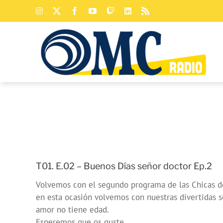
Saltar
Instagram
X
Facebook
YouTube
Twitch
LinkedIn
Rss
al
contenido
T01. E.02 – Buenos Días señor doctor Ep.2
Volvemos con el segundo programa de las Chicas d
en esta ocasión volvemos con nuestras divertidas 
amor no tiene edad.
Esperemos que os guste.