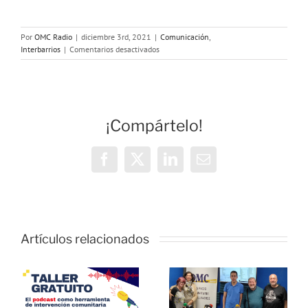
Por
OMC Radio
|
diciembre 3rd, 2021
|
Comunicación
,
en
Interbarrios
|
Comentarios desactivados
Arraigos
y
desapegos
¡Compártelo!
Facebook
X
LinkedIn
Correo
electrónico
Artículos relacionados
Nos visita
Asistimos al
un grupo del
Foro
proyecto
r
«Juventud