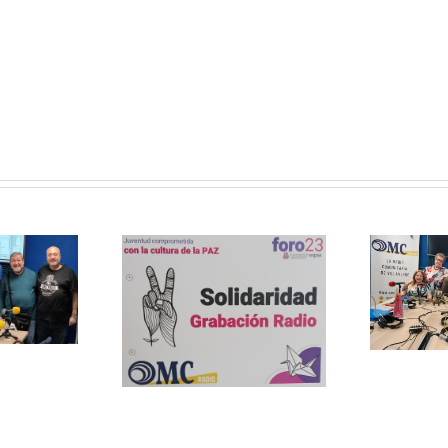
en
OMC
Radio
Con Mayor
timos al
Voz: Poesía
«Juventud
con Daniel
rometida
Granados
a cultura
la Paz»