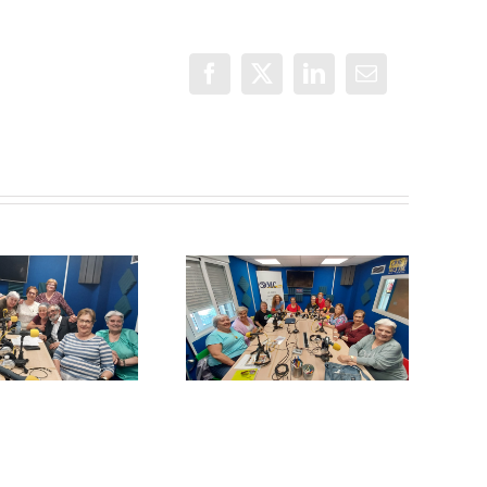
Facebook
X
LinkedIn
Correo
electrónico
Con Mayor
¡Este taller de
Voz: Mosaico a
Creación de
5 manos
podcast
gratuito es
para ti!