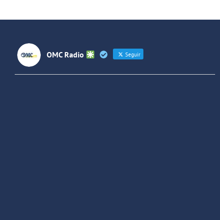
OMC Radio
Seguir
OMC Radio
@omc_radio
·
26 Feb
He publicado un episodio en
@ivoox
:
"Cuña de radio del IES Villaverde
#podcast
1
2
Twitter
Cargar más