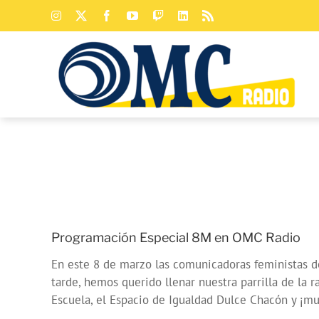
Saltar
Instagram
X
Facebook
YouTube
Twitch
LinkedIn
Rss
al
contenido
Programación Especial 8M en OMC Radio
En este 8 de marzo las comunicadoras feministas d
tarde, hemos querido llenar nuestra parrilla de l
Escuela, el Espacio de Igualdad Dulce Chacón y ¡m