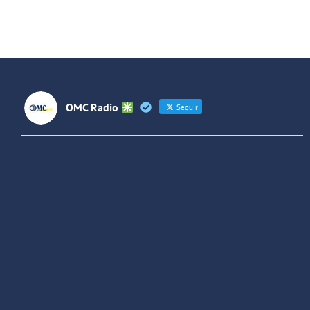
OMC Radio
Seguir
OMC Radio
@omc_radio
·
26 Feb
He publicado un episodio en
@ivoox
:
"Cuña de radio del IES Villaverde
#podcast
1
2
Twitter
Cargar más