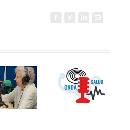
Facebook
X
LinkedIn
Correo
electrónico
OMC Radio
lanza
Cosmopolitas:
OndaSalud:
un nuevo
Buenos
espacio que
Propósitos
unirá cultura y
para 2024
temas sociales
entre España y
Latinoamérica