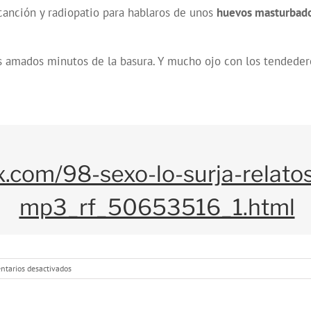
 canción y radiopatio para hablaros de unos
huevos masturbad
 amados minutos de la basura. Y mucho ojo con los tendeder
x.com/98-sexo-lo-surja-relato
mp3_rf_50653516_1.html
en
tarios desactivados
Programa
98:
Relatos