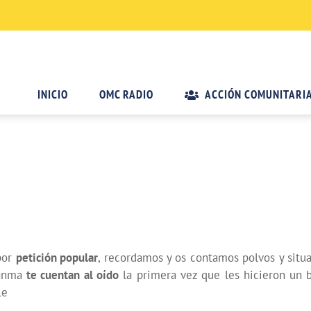
INICIO
OMC RADIO
ACCIÓN COMUNITARI
por
petición popular
, recordamos y os contamos polvos y situ
uanma
te cuentan al oído
la primera vez que les hicieron un bi
le