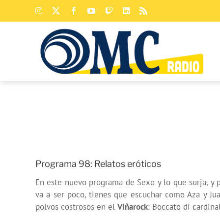
Saltar
Instagram
X
Facebook
YouTube
Twitch
LinkedIn
Rss
al
contenido
Programa 98: Relatos eróticos
En este nuevo programa de Sexo y lo que surja, y 
va a ser poco, tienes que escuchar como Aza y J
polvos costrosos en el
Viñarock
: Boccato di cardina