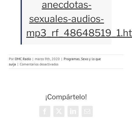
anecdotas-
sexuales-audios-
mp3_rf_48648519_1.h
Por
OMC Radio
|
marzo 9th, 2020
|
Programas
,
Sexo y lo que
en
surja
|
Comentarios desactivados
Programa
90:
Anécdotas
sexuales
¡Compártelo!
Facebook
X
LinkedIn
Correo
electrónico