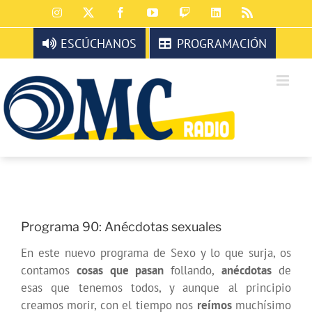
Saltar
Instagram
X
Facebook
YouTube
Twitch
LinkedIn
Rss
al
contenido
ESCÚCHANOS
PROGRAMACIÓN
Programa 90: Anécdotas sexuales
En este nuevo programa de Sexo y lo que surja, os
contamos
cosas que pasan
follando,
anécdotas
de
esas que tenemos todos, y aunque al principio
creamos morir, con el tiempo nos
reímos
muchísimo