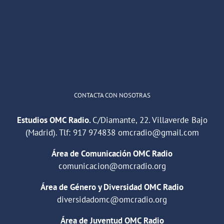
He publicado un episodio en
@ivoox
:
"Cuña de radio del IES Villaverde
#podcast
1
2
Twitter
Cargar más
CONTACTA CON NOSOTRAS
Estudios OMC Radio.
C/Diamante, 22. Villaverde Bajo
(Madrid). Tlf:
917 974838
omcradio@gmail.com
Área de Comunicación OMC Radio
comunicacion@omcradio.org
Área de Género y Diversidad OMC Radio
diversidadomc@omcradio.org
Área de Juventud OMC Radio