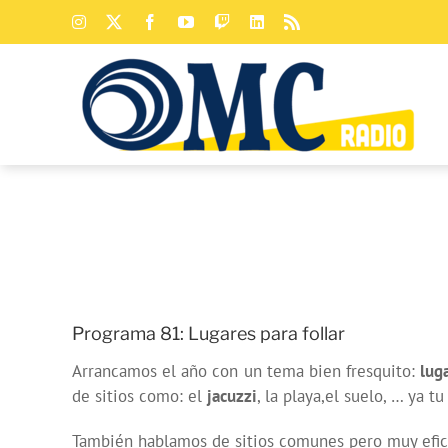
Saltar
Instagram
X
Facebook
YouTube
Twitch
LinkedIn
Rss
al
contenido
Programa 81: Lugares para follar
Arrancamos el año con un tema bien fresquito:
lug
de sitios como: el
jacuzzi
, la playa,el suelo, … ya tu
También hablamos de sitios comunes pero muy efi