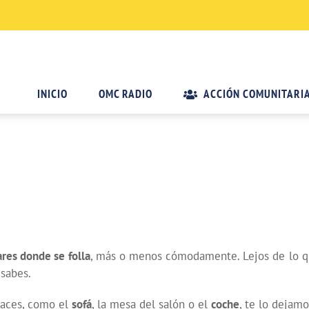
INICIO
OMC RADIO
ACCIÓN COMUNITARI
ares donde se folla
, más o menos cómodamente. Lejos de lo qu
 sabes.
caces, como el
sofá
, la mesa del salón o el
coche
, te lo dejam