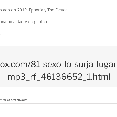
cado en 2019, Ephoria y The Deuce.
una novedad y un pepino.
.
oox.com/81-sexo-lo-surja-luga
mp3_rf_46136652_1.html
en
ntarios desactivados
Programa
81:
Lugares