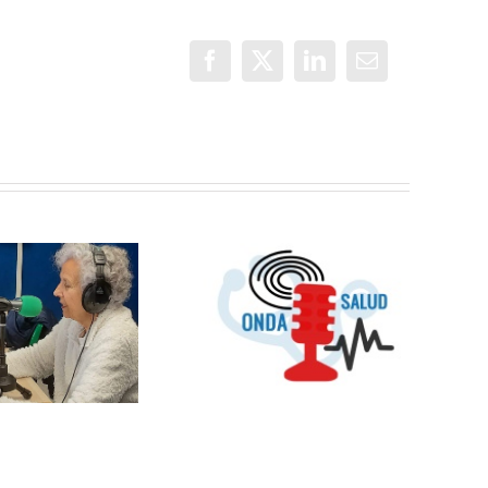
Facebook
X
LinkedIn
Correo
electrónico
OMC Radio
lanza
Cosmopolitas:
OndaSalud:
un nuevo
Buenos
espacio que
Propósitos
unirá cultura y
para 2024
temas sociales
entre España y
Latinoamérica