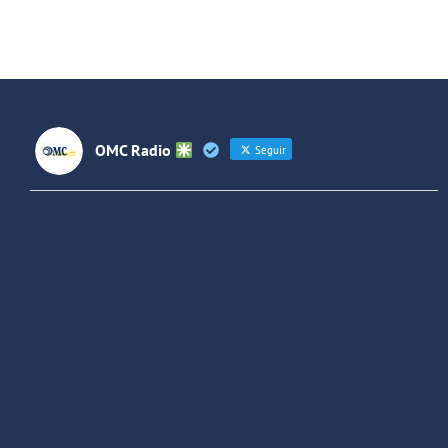
OMC Radio
Seguir
OMC Radio
@omc_radio
·
26 Feb
He publicado un episodio en
@ivoox
:
"Cuña de radio del IES Villaverde
#podcast
1
2
Twitter
Cargar más