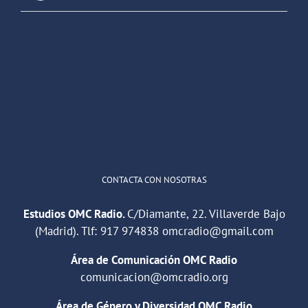
OMC Radio
@omc_radio
·
26 Feb
He publicado un episodio en
@ivoox
:
"Cuña de radio del IES Villaverde
#podcast
1
2
Twitter
Cargar más
CONTACTA CON NOSOTRAS
Estudios OMC Radio.
C/Diamante, 22. Villaverde Bajo
(Madrid). Tlf:
917 974838
omcradio@gmail.com
Área de Comunicación OMC Radio
comunicacion@omcradio.org
Área de Género y Diversidad OMC Radio