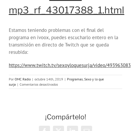
mp3_rf_43017388_1.html
Estamos teniendo problemas con el final del
programa en ivoox, puedes escucharlo entero en la
transmisión en directo de Twitch que se queda
resubida:
https://www.twitch.tv/sexoyloquesurja/video/493963083
Por
OMC Radio
|
octubre 14th, 2019
|
Programas
,
Sexo y lo que
en
surja
|
Comentarios desactivados
Programa
69:
fetichismo
¡Compártelo!