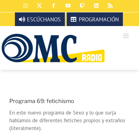
Saltar
Instagram
X
Facebook
YouTube
Twitch
LinkedIn
Rss
al
contenido
ESCÚCHANOS
PROGRAMACIÓN
Programa 69: fetichismo
En este nuevo programa de Sexo y lo que surja
hablamos de diferentes fetiches propios y extraños
(literalmente).