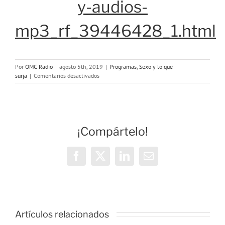
y-audios-
mp3_rf_39446428_1.html
Por
OMC Radio
|
agosto 5th, 2019
|
Programas
,
Sexo y lo que
en
surja
|
Comentarios desactivados
Programa
59:
Preguntas
y
respuestas,
¡Compártelo!
otra
vez
Facebook
X
LinkedIn
Correo
electrónico
o
Artículos relacionados
ONDA