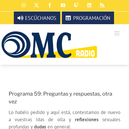
Saltar
Instagram
X
Facebook
YouTube
Twitch
LinkedIn
Rss
al
contenido
ESCÚCHANOS
PROGRAMACIÓN
Programa 59: Preguntas y respuestas, otra
vez
Lo habéis pedido y aquí está, contestamos de nuevo
a vuestras idas de olla y
reflexiones
sexuales
profundas y
dudas
en general.