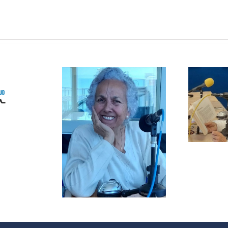
Solosofía
itación
ial por el
del libro