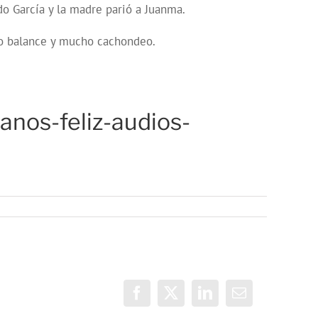
do García y la madre parió a Juanma.
tro balance y mucho cachondeo.
anos-feliz-audios-
Facebook
X
LinkedIn
Correo
electrónico