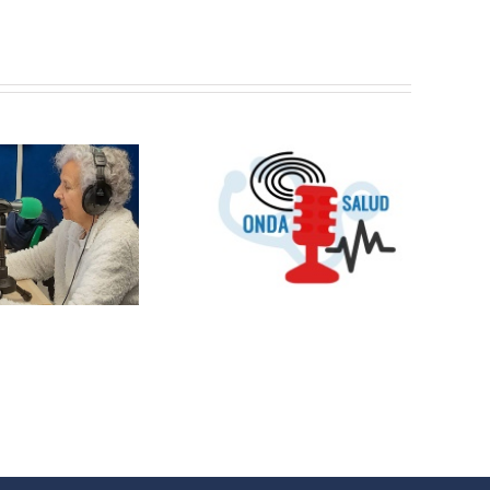
OMC Radio
lanza
Cosmopolitas:
OndaSalud:
un nuevo
Buenos
espacio que
Propósitos
unirá cultura y
para 2024
temas sociales
entre España y
Latinoamérica