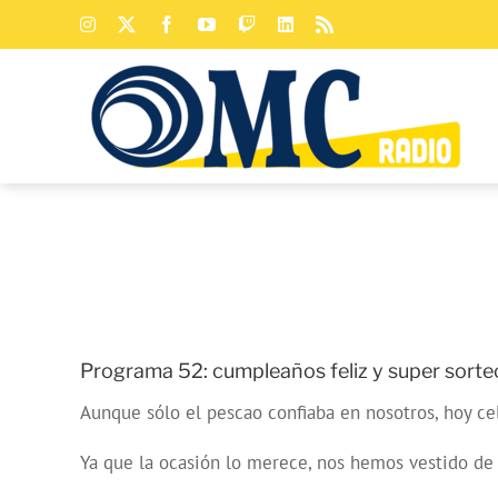
Saltar
Instagram
X
Facebook
YouTube
Twitch
LinkedIn
Rss
al
contenido
Programa 52: cumpleaños feliz y super sorte
Aunque sólo el pescao confiaba en nosotros, hoy c
Ya que la ocasión lo merece, nos hemos vestido de