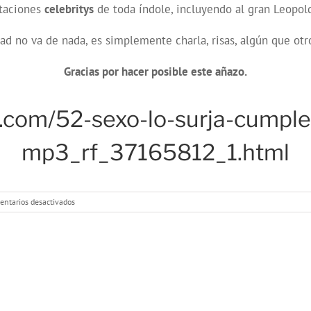
itaciones
celebritys
de toda índole, incluyendo al gran Leopol
ad no va de nada, es simplemente charla, risas, algún que o
Gracias por hacer posible este añazo.
.com/52-sexo-lo-surja-cumple
mp3_rf_37165812_1.html
en
ntarios desactivados
Programa
52:
cumpleaños
feliz
y
super
sorteo