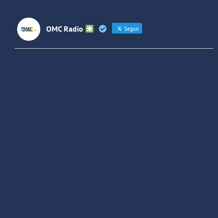
OMC Radio
Seguir
OMC Radio
@omc_radio
·
26 Feb
He publicado un episodio en
@ivoox
:
"Cuña de radio del IES Villaverde
#podcast
1
2
Twitter
Cargar más