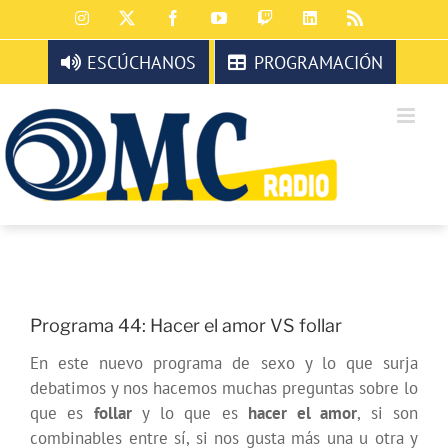
Saltar
Instagram
X
Facebook
YouTube
Twitch
LinkedIn
Rss
al
contenido
ESCÚCHANOS
PROGRAMACIÓN
Programa 44: Hacer el amor VS follar
En este nuevo programa de sexo y lo que surja
debatimos y nos hacemos muchas preguntas sobre lo
que es
follar
y lo que es
hacer el amor
, si son
combinables entre sí, si nos gusta más una u otra y