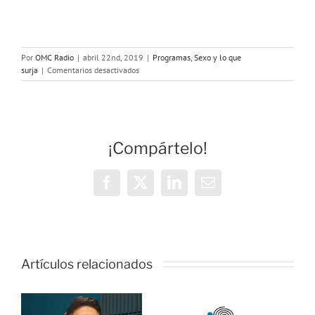
Por
OMC Radio
|
abril 22nd, 2019
|
Programas
,
Sexo y lo que
en
surja
|
Comentarios desactivados
Programa
44:
Hacer
el
amor
¡Compártelo!
VS
follar
Facebook
X
LinkedIn
Correo
electrónico
o
Artículos relacionados
ONDA
as:
SALUD:
Hablamos