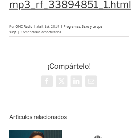
mp3_rf_33894851_1.html
Por
OMC Radio
|
abril 1st, 2019
|
Programas
,
Sexo y lo que
en
surja
|
Comentarios desactivados
Programa
41:
Cine
y
sexo
¡Compártelo!
Facebook
X
LinkedIn
Correo
electrónico
o
Artículos relacionados
ONDA
as:
SALUD: