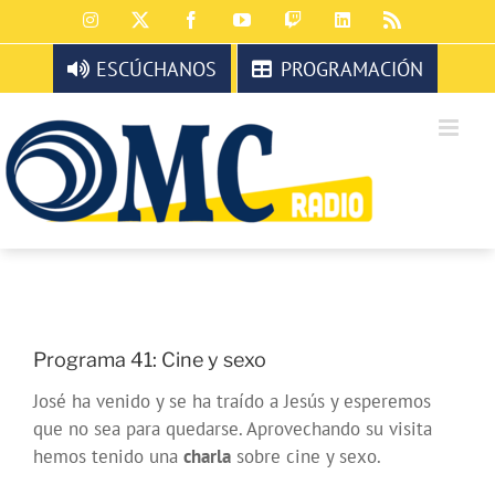
Saltar
Instagram
X
Facebook
YouTube
Twitch
LinkedIn
Rss
al
contenido
ESCÚCHANOS
PROGRAMACIÓN
Programa 41: Cine y sexo
José ha venido y se ha traído a Jesús y esperemos
que no sea para quedarse. Aprovechando su visita
hemos tenido una
charla
sobre cine y sexo.