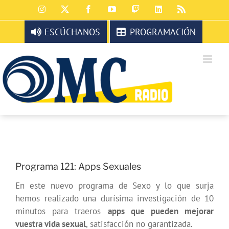
Saltar
Instagram
X
Facebook
YouTube
Twitch
LinkedIn
Rss
al
contenido
ESCÚCHANOS
PROGRAMACIÓN
Programa 121: Apps Sexuales
En este nuevo programa de Sexo y lo que surja
hemos realizado una durísima investigación de 10
minutos para traeros
apps que pueden mejorar
vuestra vida sexual
, satisfacción no garantizada.