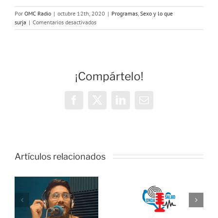
Por
OMC Radio
|
octubre 12th, 2020
|
Programas
,
Sexo y lo que
en
surja
|
Comentarios desactivados
Programa
121:
Apps
Sexuales
¡Compártelo!
Facebook
X
LinkedIn
Correo
electrónico
o
Artículos relacionados
ONDA
as:
SALUD:
Hablamos
e
sobre
ra
hábitos