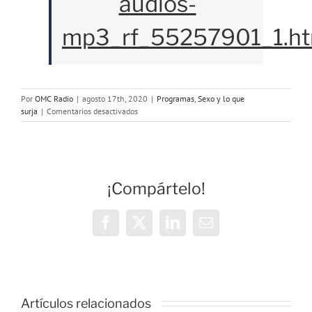
audios-
mp3_rf_55257901_1.ht
Por
OMC Radio
|
agosto 17th, 2020
|
Programas
,
Sexo y lo que
en
surja
|
Comentarios desactivados
Programa
113:
Virginidad
y
primeras
¡Compártelo!
veces
Facebook
X
LinkedIn
Correo
electrónico
o
Artículos relacionados