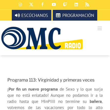
Saltar
Instagram
X
Facebook
YouTube
Twitch
LinkedIn
Rss
al
contenido
ESCÚCHANOS
PROGRAMACIÓN
Programa 113: Virginidad y primeras veces
¡
Por fin un nuevo programa
de Sexo y lo que surja
que no está enlatado! Aunque no podamos ir a la
radio hasta que MinPIIII no termine su
bañera
,
volvemos de las vacaciones por todo lo alto