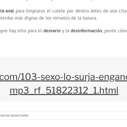
ta anal
para limpiaros el culete por dentro antes de una cita
erdas más dignas de los minutos de la basura.
mpre hay sitio para el
desvarie
y la
desinformación
, ponte cómo
.com/103-sexo-lo-surja-engan
mp3_rf_51822312_1.html
en
tarios desactivados
Programa
103: