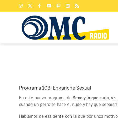
Saltar
Instagram
X
Facebook
YouTube
Twitch
LinkedIn
Rss
al
contenido
Programa 103: Enganche Sexual
En este nuevo programa de
Sexo y lo que surja
, Az
cuando un perro te hace el nudo y hay que separar
Hablamos de esa gente con la que por unos motivo