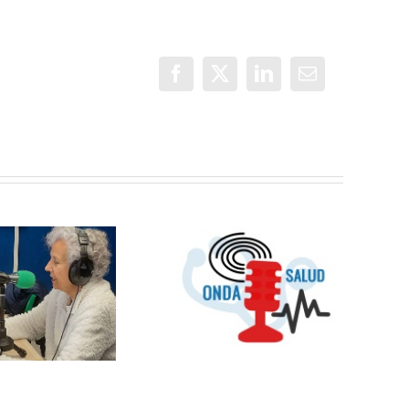
Facebook
X
LinkedIn
Correo
electrónico
OMC Radio
lanza
Cosmopolitas:
OndaSalud:
un nuevo
Buenos
espacio que
Propósitos
unirá cultura y
para 2024
temas sociales
entre España y
Latinoamérica