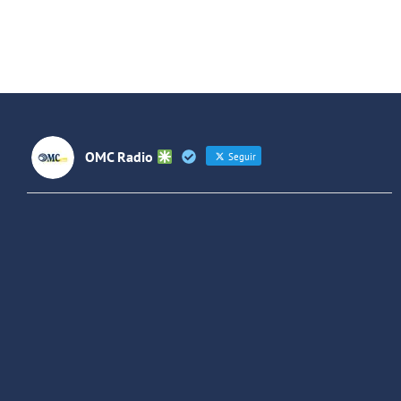
OMC Radio
Seguir
OMC Radio
@omc_radio
·
26 Feb
He publicado un episodio en
@ivoox
:
"Cuña de radio del IES Villaverde
#podcast
1
2
Twitter
Cargar más