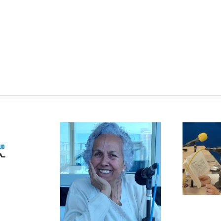
Enganche
Sexual
Solosofía
itación
ial por el
del libro