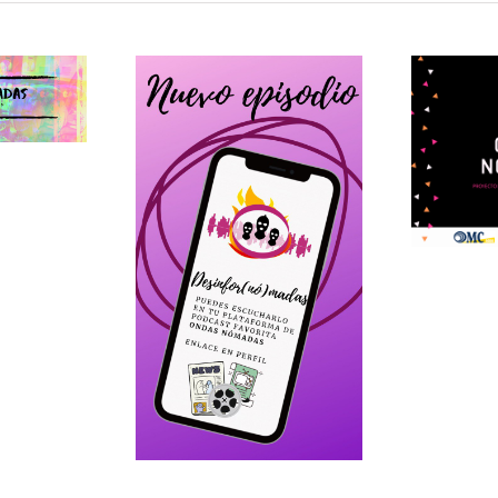
@ondasnomadas:
Nómadas en
Cuarentena
asnomadas:
02
for(nó)madas