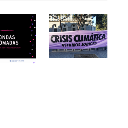
@ondasnomadas:
Crisis
@ondasnomadas:
Climática y
Orgullo
Acciones en
Nómada
Madrid