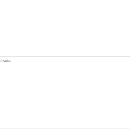
en
tivados
@OndasNomadas:
Sextortion