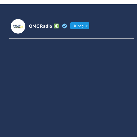
OMC Radio
Seguir
OMC Radio
@omc_radio
·
26 Feb
He publicado un episodio en
@ivoox
:
"Cuña de radio del IES Villaverde
#podcast
1
2
Twitter
Cargar más