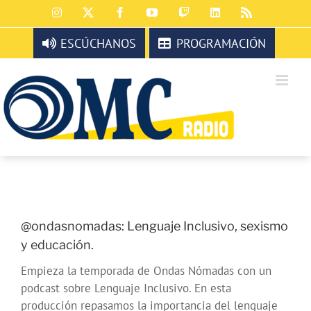
Saltar
Instagram
X
Facebook
YouTube
Twitch
LinkedIn
Rss
al
contenido
ESCÚCHANOS
PROGRAMACIÓN
@ondasnomadas: Lenguaje Inclusivo, sexismo
y educación.
Empieza la temporada de Ondas Nómadas con un
podcast sobre Lenguaje Inclusivo. En esta
producción repasamos la importancia del lenguaje