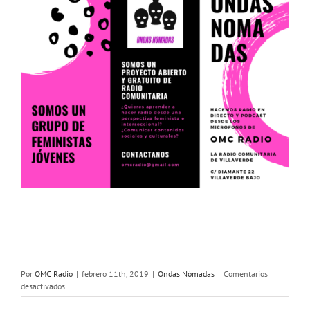
Por
OMC Radio
|
febrero 11th, 2019
|
Ondas Nómadas
|
Comentarios
en
desactivados
@ondasnomadas: