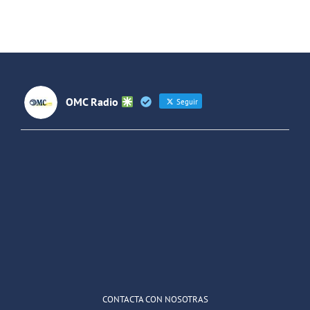
02
Desinfor(nó
OMC Radio
Seguir
OMC Radio
@omc_radio
·
26 Feb
He publicado un episodio en
@ivoox
:
"Cuña de radio del IES Villaverde
#podcast
1
2
Twitter
Cargar más
CONTACTA CON NOSOTRAS