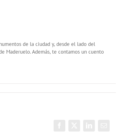
numentos de la ciudad y, desde el lado del
la de Maderuelo. Además, te contamos un cuento
Facebook
X
LinkedIn
Correo
electrónico