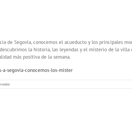
cia de Segovia, conocemos el acueducto y los principales mo
descubrimos la historia, las leyendas y el misterio de la vil
alidad más positiva de la semana.
-a-segovia-conocemos-los-mister
en
tivados
Nos
vamos
a
Segovia,
descubrimos
los
misterios
de
Maderuelo