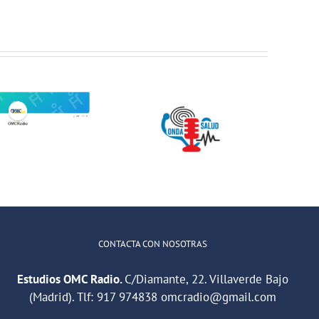
Jóvenes del
ONDA SALUD:
QuedaT hacen
Hablamos
radio hablando
sobre hábitos
de deportes,
saludables en
música y
la educación
relaciones
CONTACTA CON NOSOTRAS
Estudios OMC Radio.
C/Diamante, 22. Villaverde Bajo
(Madrid). Tlf:
917 974838
omcradio@gmail.com