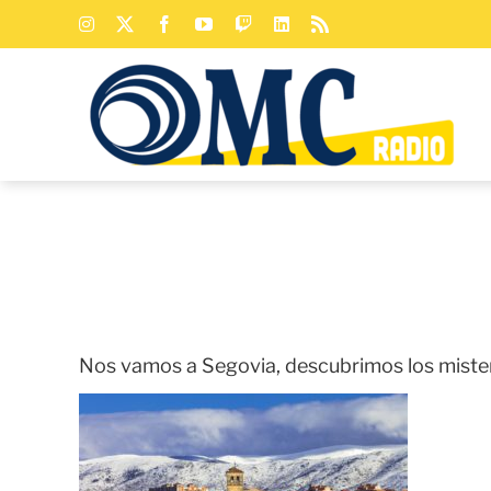
Saltar
Instagram
X
Facebook
YouTube
Twitch
LinkedIn
Rss
al
contenido
Nos vamos a Segovia, descubrimos los miste