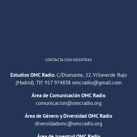
He publicado un episodio en
@ivoox
:
"Cuña de radio del IES Villaverde
#podcast
1
2
Twitter
Cargar más
CONTACTA CON NOSOTRAS
Estudios OMC Radio.
C/Diamante, 22. Villaverde Bajo
(Madrid). Tlf:
917 974838
omcradio@gmail.com
Área de Comunicación OMC Radio
comunicacion@omcradio.org
Área de Género y Diversidad OMC Radio
diversidadomc@omcradio.org
Área de Juventud OMC Radio