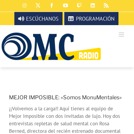
Saltar
Instagram
X
Facebook
YouTube
Twitch
LinkedIn
Rss
al
contenido
ESCÚCHANOS
PROGRAMACIÓN
MEJOR IMPOSIBLE: «Somos MonuMentales»
¡¡Volvemos a la carga!! Aquí tienes al equipo de
Mejor Imposible con dos invitadas de lujo. Hoy dos
entrevistas repletas de salud mental con Rosa
Berned, directora del recién estrenado documental