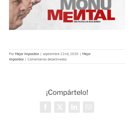
Por
Mejor Imposible
|
septiembre 22nd, 2020
|
Mejor
en
Imposible
|
Comentarios desactivados
MEJOR
IMPOSIBLE:
«Somos
MonuMentales»
¡Compártelo!
Facebook
X
LinkedIn
Correo
electrónico