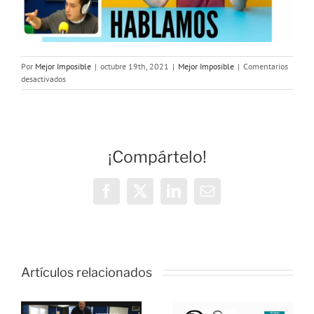
Por
Mejor Imposible
|
octubre 19th, 2021
|
Mejor Imposible
|
Comentarios
en
desactivados
MEJOR
IMPOSIBLE:
«Sabemos
de
lo
¡Compártelo!
que
hablamos»
Facebook
X
LinkedIn
Correo
electrónico
Artículos relacionados
MEJOR
IMPOSIBLE:
: