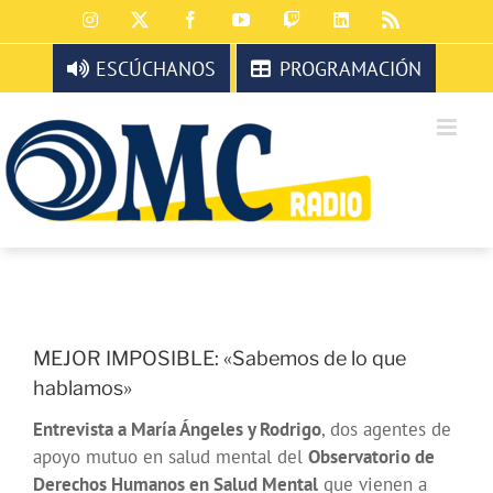
Saltar
Instagram
X
Facebook
YouTube
Twitch
LinkedIn
Rss
al
contenido
ESCÚCHANOS
PROGRAMACIÓN
MEJOR IMPOSIBLE: «Sabemos de lo que
hablamos»
Entrevista a María Ángeles y Rodrigo
, dos agentes de
apoyo mutuo en salud mental del
Observatorio de
Derechos Humanos en Salud Mental
que vienen a