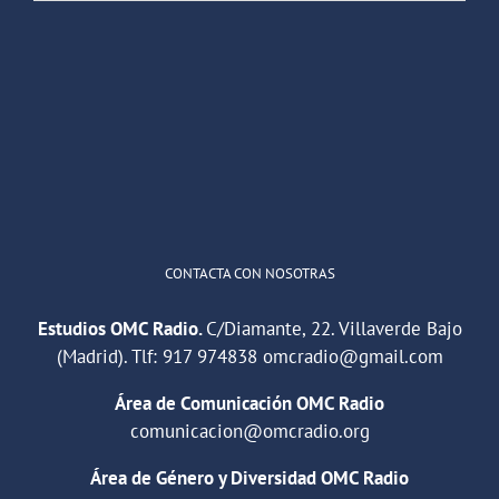
OMC Radio
@omc_radio
·
26 Feb
He publicado un episodio en
@ivoox
:
"Cuña de radio del IES Villaverde
#podcast
1
2
Twitter
Cargar más
CONTACTA CON NOSOTRAS
Estudios OMC Radio.
C/Diamante, 22. Villaverde Bajo
(Madrid). Tlf:
917 974838
omcradio@gmail.com
Área de Comunicación OMC Radio
comunicacion@omcradio.org
Área de Género y Diversidad OMC Radio