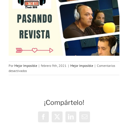
Por
Mejor Imposible
|
febrero 9th, 2021
|
Mejor Imposible
|
Comentarios
en
desactivados
MEJOR
IMPOSIBLE:
«Pasando
Revista»
¡Compártelo!
Facebook
X
LinkedIn
Correo
electrónico