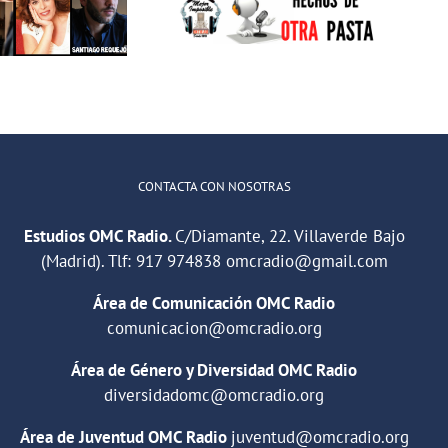
IMPOSIBLE:
Rehabilitación
«Hechos de
Laboral
otra pasta»
Villaverde: el
camino del
empleo»
CONTACTA CON NOSOTRAS
Estudios OMC Radio.
C/Diamante, 22. Villaverde Bajo
(Madrid). Tlf:
917 974838
omcradio@gmail.com
Área de Comunicación OMC Radio
comunicacion@omcradio.org
Área de Género y Diversidad OMC Radio
diversidadomc@omcradio.org
Área de Juventud OMC Radio
juventud@omcradio.org