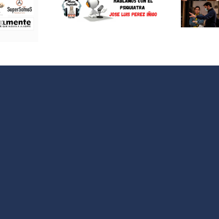
lamos con
Neus Sanz y
siquiatra
Santiago
sé Luis
Requejo:
z Iñigo»
cortometraje
«Votamos»