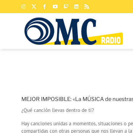
Saltar
Instagram
X
Facebook
YouTube
Twitch
LinkedIn
Rss
al
contenido
MEJOR IMPOSIBLE: «La MÚSICA de nuestra
¿Qué canción llevas dentro de ti?
Hay canciones unidas a momentos, situaciones o pe
compartidas con otras personas que nos llevan a la 