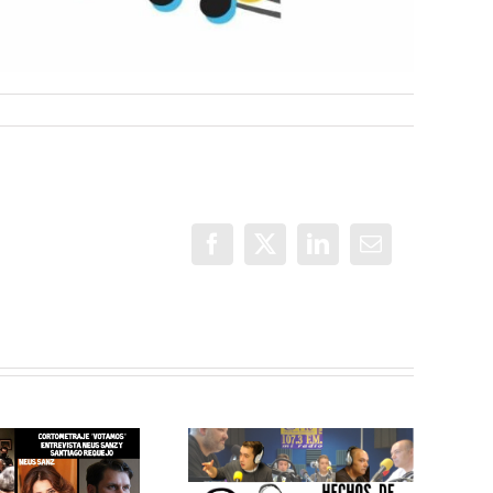
Facebook
X
LinkedIn
Correo
electrónico
MEJOR
IMPOSIBLE:
MEJOR
«Centro de