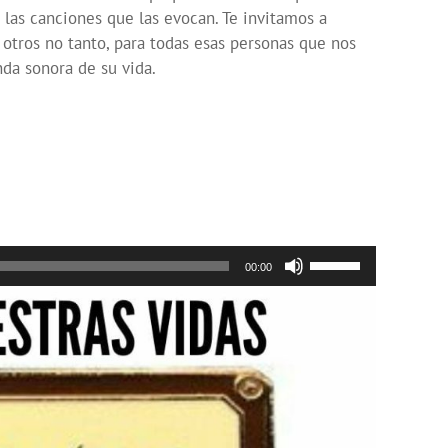
las canciones que las evocan. Te invitamos a
otros no tanto, para todas esas personas que nos
nda sonora de su vida.
Utiliza
00:00
las
teclas
de
flecha
arriba/abajo
para
aumentar