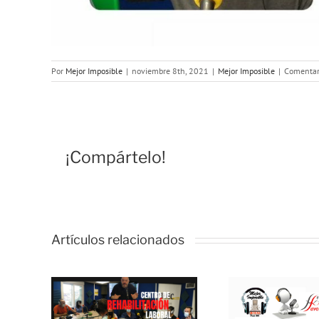
Por
Mejor Imposible
|
noviembre 8th, 2021
|
Mejor Imposible
|
Comentar
¡Compártelo!
Artículos relacionados
R
M
LE:
IMP
 de