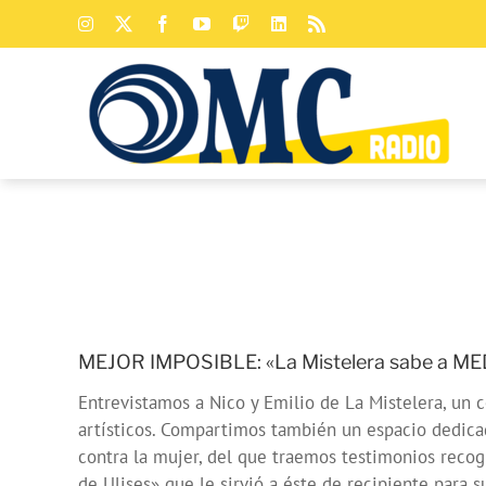
Saltar
Instagram
X
Facebook
YouTube
Twitch
LinkedIn
Rss
al
contenido
MEJOR IMPOSIBLE: «La Mistelera sabe a 
Entrevistamos a Nico y Emilio de La Mistelera, un 
artísticos. Compartimos también un espacio dedicad
contra la mujer, del que traemos testimonios recogi
de Ulises» que le sirvió a éste de recipiente para