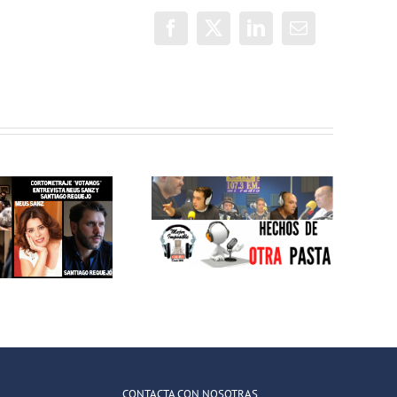
Facebook
X
LinkedIn
Correo
electrónico
MEJOR
IMPOSIBLE:
MEJOR
«Centro de
IMPOSIBLE:
Rehabilitación
«Hechos de
Laboral
otra pasta»
Villaverde: el
camino del
empleo»
CONTACTA CON NOSOTRAS