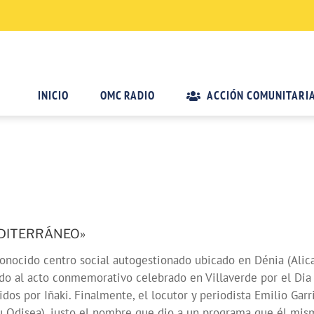
INICIO
OMC RADIO
ACCIÓN COMUNITARI
MEDITERRÁNEO»
conocido centro social autogestionado ubicado en Dénia (Alic
o al acto conmemorativo celebrado en Villaverde por el Dia I
dos por Iñaki. Finalmente, el locutor y periodista Emilio Gar
 su Odisea), justo el nombre que dio a un programa que él mi