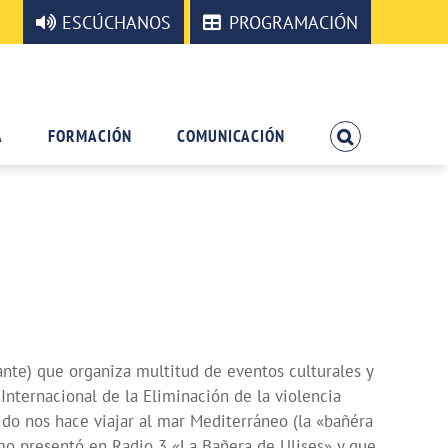
ESCÚCHANOS
PROGRAMACIÓN
A
FORMACIÓN
COMUNICACIÓN
ante) que organiza multitud de eventos culturales y
nternacional de la Eliminación de la violencia
rido nos hace viajar al mar Mediterráneo (la «bañéra
smo presentó en Radio 3 «La Bañera de Ulises» y que