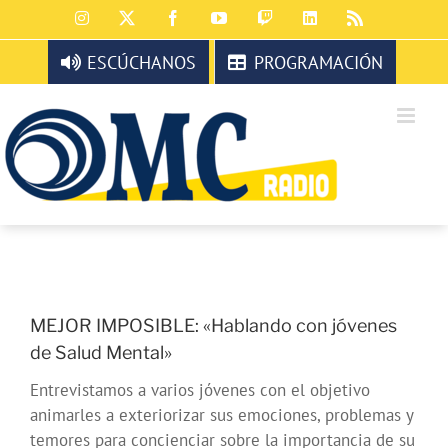
Saltar
Instagram
X
Facebook
YouTube
Twitch
LinkedIn
Rss
al
contenido
ESCÚCHANOS
PROGRAMACIÓN
MEJOR IMPOSIBLE: «Hablando con jóvenes
de Salud Mental»
Entrevistamos a varios jóvenes con el objetivo
animarles a exteriorizar sus emociones, problemas y
temores para concienciar sobre la importancia de su