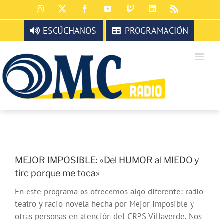
Saltar
Instagram
X
Facebook
YouTube
Twitch
LinkedIn
Rss
al
contenido
ESCÚCHANOS
PROGRAMACIÓN
MEJOR IMPOSIBLE: «Del HUMOR al MIEDO y
tiro porque me toca»
En este programa os ofrecemos algo diferente: radio
teatro y radio novela hecha por Mejor Imposible y
otras personas en atención del CRPS Villaverde. Nos