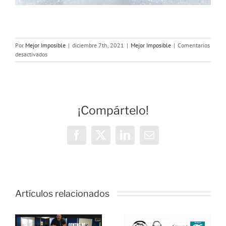
Por
Mejor Imposible
|
diciembre 7th, 2021
|
Mejor Imposible
|
Comentarios
en
desactivados
MEJOR
IMPOSIBLE:
«Del
HUMOR
al
¡Compártelo!
MIEDO
y
tiro
porque
Facebook
X
LinkedIn
Correo
me
electrónico
toca»
Artículos relacionados
MEJOR
IMPOSIBLE:
: