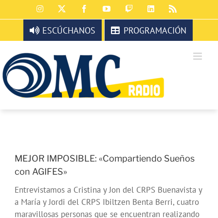
Saltar
Instagram
X
Facebook
YouTube
Twitch
LinkedIn
Rss
al
contenido
ESCÚCHANOS
PROGRAMACIÓN
MEJOR IMPOSIBLE: «Compartiendo Sueños
con AGIFES»
Entrevistamos a Cristina y Jon del CRPS Buenavista y
a María y Jordi del CRPS Ibiltzen Benta Berri, cuatro
maravillosas personas que se encuentran realizando