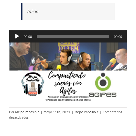
Inicio
Reproductor
00:00
00:00
de
audio
Por
Mejor Imposible
|
mayo 11th, 2021
|
Mejor Imposible
|
Comentarios
en
desactivados
MEJOR
IMPOSIBLE:
«Compartiendo