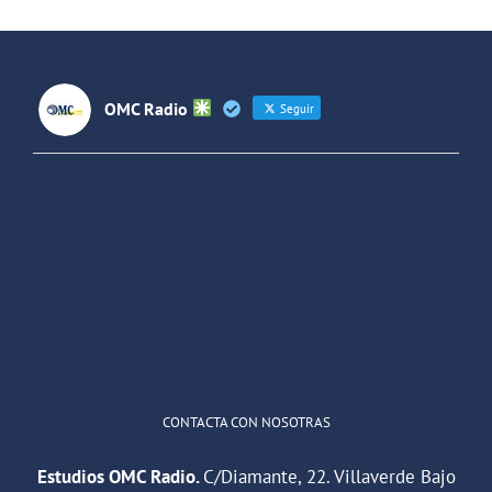
OMC Radio
Seguir
OMC Radio
@omc_radio
·
26 Feb
He publicado un episodio en
@ivoox
:
"Cuña de radio del IES Villaverde
#podcast
1
2
Twitter
Cargar más
CONTACTA CON NOSOTRAS
Estudios OMC Radio.
C/Diamante, 22. Villaverde Bajo