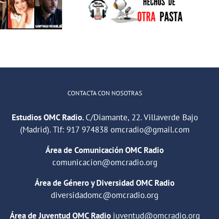
IMPOSIBLE:
Rehabilitación
«Hechos de
Laboral
otra pasta»
Villaverde: el
camino del
empleo»
CONTACTA CON NOSOTRAS
Estudios OMC Radio.
C/Diamante, 22. Villaverde Bajo
(Madrid). Tlf:
917 974838
omcradio@gmail.com
Área de Comunicación OMC Radio
comunicacion@omcradio.org
Área de Género y Diversidad OMC Radio
diversidadomc@omcradio.org
Área de Juventud OMC Radio
juventud@omcradio.org