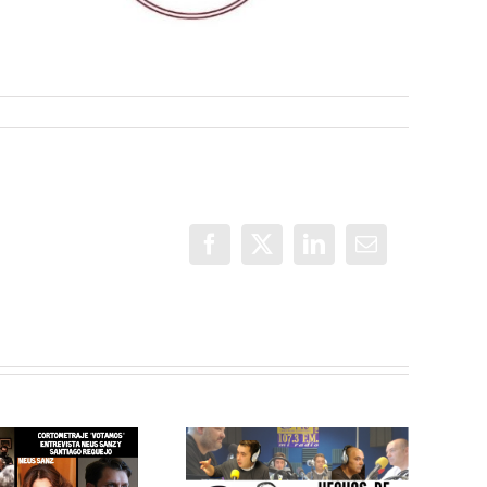
Facebook
X
LinkedIn
Correo
electrónico
MEJOR
IMPOSIBLE:
MEJOR
«Centro de