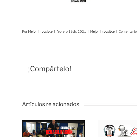
Por
Mejor Imposible
|
febrero 16th, 2021
|
Mejor Imposible
|
Comentario
¡Compártelo!
Artículos relacionados
R
M
LE:
IMP
 de