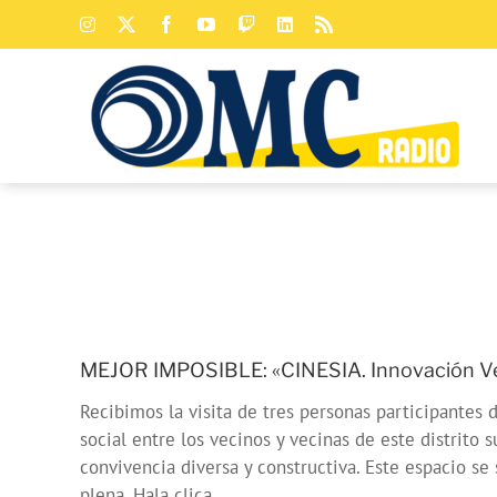
Saltar
Instagram
X
Facebook
YouTube
Twitch
LinkedIn
Rss
al
contenido
MEJOR IMPOSIBLE: «CINESIA. Innovación Vec
Recibimos la visita de tres personas participantes 
social entre los vecinos y vecinas de este distrito
convivencia diversa y constructiva. Este espacio se 
plena. Hala clica.