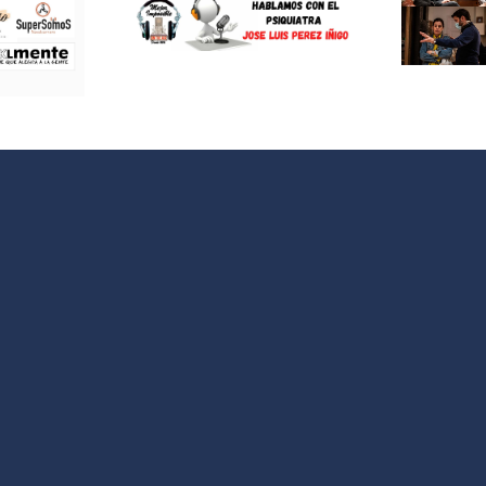
lamos con
Neus Sanz y
siquiatra
Santiago
sé Luis
Requejo:
z Iñigo»
cortometraje
«Votamos»