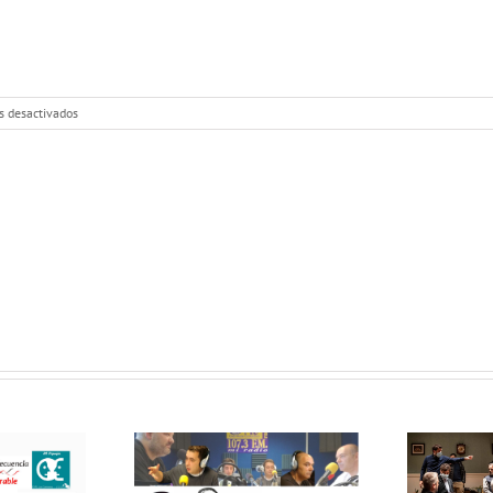
en
s desactivados
MEJOR
IMPOSIBLE:
«CINESIA.
Innovación
Vecinal
en
Villaverde»
MEJOR
EJOR
IMPOSIBLE:
OSIBLE:
«Entrevista a