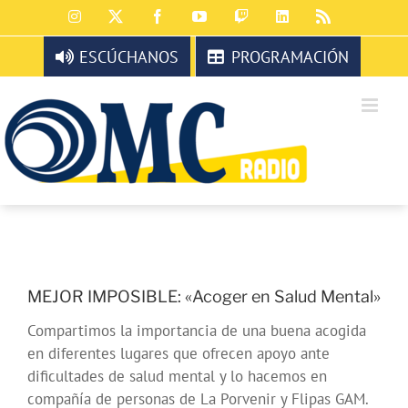
Saltar
Instagram
X
Facebook
YouTube
Twitch
LinkedIn
Rss
al
contenido
ESCÚCHANOS
PROGRAMACIÓN
MEJOR IMPOSIBLE: «Acoger en Salud Mental»
Compartimos la importancia de una buena acogida
en diferentes lugares que ofrecen apoyo ante
dificultades de salud mental y lo hacemos en
compañía de personas de La Porvenir y Flipas GAM.