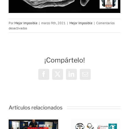
Por
Mejor Imposible
|
marzo 9th, 2021
|
Mejor Imposible
|
Comentarios
en
desactivados
MEJOR
IMPOSIBLE:
«Acoger
en
Salud
¡Compártelo!
Mental»
Facebook
X
LinkedIn
Correo
electrónico
Artículos relacionados
MEJOR
IMPOSIBLE:
: